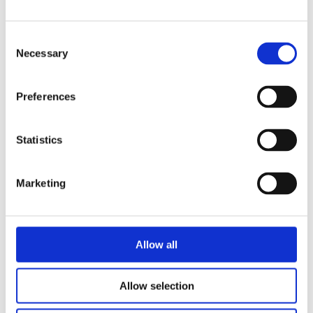
注
「保有個人データ」
の開示を
Consent
Necessary
求める場合
Selection
「保有個人デー
(個人情報保護法(以下、法とい
タ」開示申請書
Preferences
います。)第25条に基づく請求
の場合)
Statistics
「保有個人データ」の利用目的
「保有個人デー
Marketing
の通知を求める場合
タ」利用目的通
(法第24条に基づく請求の場合)
知申請書
Allow all
「保有個人データ」の訂正、追
「保有個人デー
加、削除を求める場合
タ」訂正等申請
Allow selection
(法第 26条に基づく請求の場合)
書