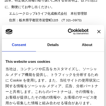
請求、特定個人情報の取り扱いに関する苦情等は、以下の窓口
に、郵便にてお申し出ください。
エムシークロップ&ライフ化成株式会社 本社管理部
住所：栃木県宇都宮市岩曽町1215 (〒321-0973)
なお、ご郵送の封筒には、朱書きで「個人情報に関する申請書類
在中」又 は「特定個人情報に関する申請書類在中」とお書き添
えください。
Consent
Details
About
【お願い】直接ご来社いただいてのお申し出はお受けいたしかね
ますので、ご了承賜りますようお願い申し上げます。
This website uses cookies
当社は、コンテンツや広告をカスタマイズし、ソーシャ
(2)開示等の請求方法
ル メディア機能を提供し、トラフィックを分析するため
に Cookie を使用します。また、当社サイトの使用状況に
関する情報をソーシャル メディア、広告、分析パートナ
イ．申請書
ーと共有します。これらのパートナーは、その情報を、
お客様が提供したその他の情報や、お客様のサービス使
用から収集した情報と組み合わせる場合があります。
請求の内容
申請書の種類