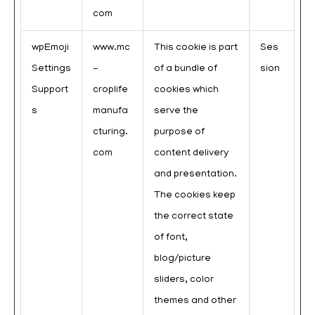
com
wpEmoji
www.mc
This cookie is part
Ses
Settings
-
of a bundle of
sion
Support
croplife
cookies which
s
manufa
serve the
cturing.
purpose of
com
content delivery
and presentation.
The cookies keep
the correct state
of font,
blog/picture
sliders, color
themes and other