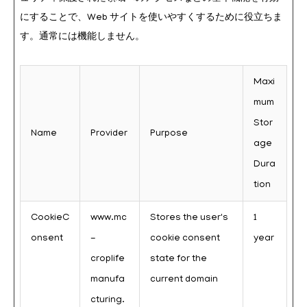
にすることで、Web サイトを使いやすくするために役立ちま
す。通常には機能しません。
Maxi
mum
Stor
Name
Provider
Purpose
age
Dura
tion
CookieC
www.mc
Stores the user's
1
onsent
-
cookie consent
year
croplife
state for the
manufa
current domain
cturing.