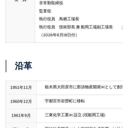
非常勤取締役 宮井 
監査役 谷口 
執行役員 鳥栖工場長 坂本 
執行役員 技術部長 兼 船岡工場副工場長 来田
（2026年6月18日付）
沿革
1951年11月
栃木県大田原市に那須物産開発㈱として創業。
1960年12月
宇都宮市岩曽町に移転
1961年9月
三東化学工業㈱ 設立 (現船岡工場)