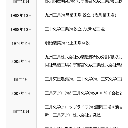
同年10月
那須物産開発㈱から宇都宮化成工業㈱に社名
1962年10月
九州三共㈱ 鳥栖工場 設立（現鳥栖工場）
1969年10月
三中化学工業㈱ 設立 (現新城工場)
1976年2月
明治製菓㈱ 北上工場開設
九州三共株式会社の製造部門の分割/吸収にと
2005年4月
同社鳥栖工場を宇都宮化成工業株式会社鳥栖
同年7月
三井東圧農薬㈱、三中化学㈱、三東化学工業㈱
2007年4月
三共アグロ㈱が三井化学㈱の100％子会社とな
三井化学クロップライフ㈱ (船岡工場＆新城工
同年10月
新「三共アグロ株式会社」発足