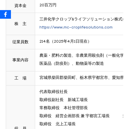
資本金
20百万円
三井化学クロップ&ライフソリューション株式会社
株 主
https://www.mc-croplifesolutions.com
従業員数
214名（2025年4月1日現在）
農薬・肥料の製造、非農業用殺虫剤（一般化学品
事業内容
医薬品（防疫剤）、動物薬等の製造
工 場
宮城県柴田郡柴田町、栃木県宇都宮市、愛知県新
代表取締役社長 佐々木
取締役副社長 新城工場長 吉谷
常務取締役 本社管理部長 小出
取締役 経営企画部長 兼 宇都宮工場長 森永
取締役 北上工場長 釜付 
役 員