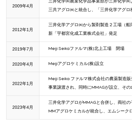
三井化学㈱農業化学品事業部が三井化学㈱よ
2009年4月
三共アグロ㈱と統合し、「三井化学アグロ株
三井化学アグロ㈱から製剤製造２工場（船岡工
2012年1月
新「宇都宮化成工業株式会社」発足
2019年7月
Meiji Seikaファルマ(株)北上工場 閉場
2020年4月
Meijiアグロケミカル(株)設立
Meiji Seika ファルマ株式会社の農薬製
2022年1月
事業譲渡され、同時にMMAGが設立、その10
三井化学アグロがMMAGと合併し、両社の子
2023年4月
MMアグロケミカルが統合し、エムシークロッ