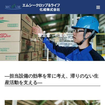
製造部 包装係
新城工場 Yさん 2019年入社
―担当設備の効率を常に考え、滞りのない生
産活動を支える―