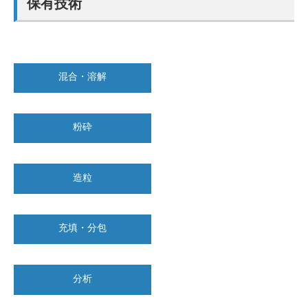
保有技術
混合・溶解
粉砕
造粒
充填・分包
分析